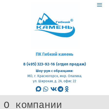
ПК
Гибкий
Toggle
камень
logo
navigat
ПК Гибкий камень
8 (495) 323-92-16 (отдел продаж)
Шоу-рум с образцами:
МО, г. Красногорск, мкр. Опалиха,
ул. Широкая, д. 2А, офис 22
max
whatsapp
vk
telegram
odnoklassniki
О компании