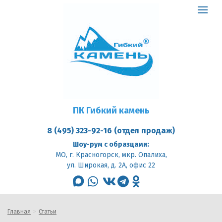
ПК
Гибкий
Toggle
камень
logo
navigat
ПК Гибкий камень
8 (495) 323-92-16 (отдел продаж)
Шоу-рум с образцами:
МО, г. Красногорск, мкр. Опалиха,
ул. Широкая, д. 2А, офис 22
max
whatsapp
vk
telegram
odnoklassniki
Главная
Статьи