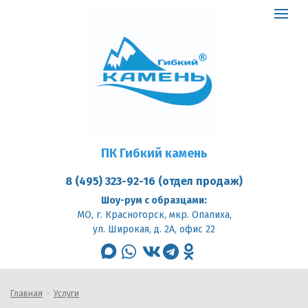
ПК
Гибкий
Toggle
камень
logo
navigat
ПК Гибкий камень
8 (495) 323-92-16 (отдел продаж)
Шоу-рум с образцами:
МО, г. Красногорск, мкр. Опалиха,
ул. Широкая, д. 2А, офис 22
max
whatsapp
vk
telegram
odnoklassniki
Главная
Услуги