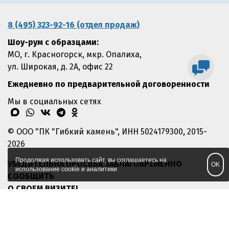
8 (495) 323-92-16 (отдел продаж)
Шоу-рум с образцами:
МО, г. Красногорск, мкр. Опалиха,
ул. Широкая, д. 2А, офис 22
Ежедневно по предварительной договоренности
Мы в социальных сетях
max
whatsapp
vk
telegram
odnoklassniki
© ООО "ПК "Гибкий камень", ИНН 5024179300, 2015-
2026
Продолжая использовать сайт, вы соглашаетесь на
УБЕДИТЕЛЬНА ПРОСЬБА ЗАБЛАГОВРЕМЕННО
OK
использование cookie и аналитики
СООБЩИТЬ
О СВОЕМ ВИЗИТЕ!
Политика обработки персональных данных