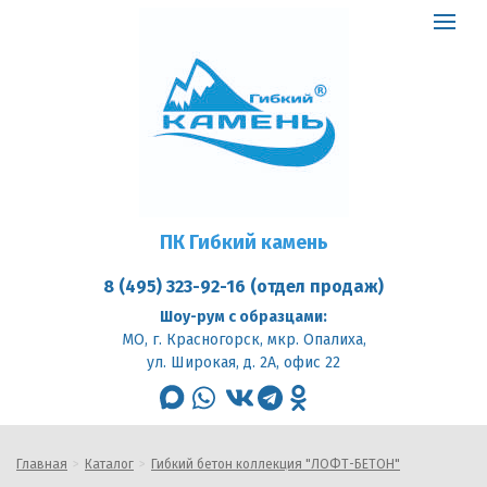
ПК
Гибкий
Toggle
камень
logo
navigat
ПК Гибкий камень
8 (495) 323-92-16 (отдел продаж)
Шоу-рум с образцами:
МО, г. Красногорск, мкр. Опалиха,
ул. Широкая, д. 2А, офис 22
max
whatsapp
vk
telegram
odnoklassniki
Главная
Каталог
Гибкий бетон коллекция "ЛОФТ-БЕТОН"