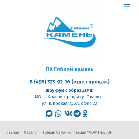
ПК
Гибкий
Toggle
камень
logo
navigat
ПК Гибкий камень
8 (495) 323-92-16 (отдел продаж)
Шоу-рум с образцами:
МО, г. Красногорск, мкр. Опалиха,
ул. Широкая, д. 2А, офис 22
max
whatsapp
vk
telegram
odnoklassniki
Главная
Каталог
Гибкий бетон коллекция "ЛОФТ-БЕТОН"