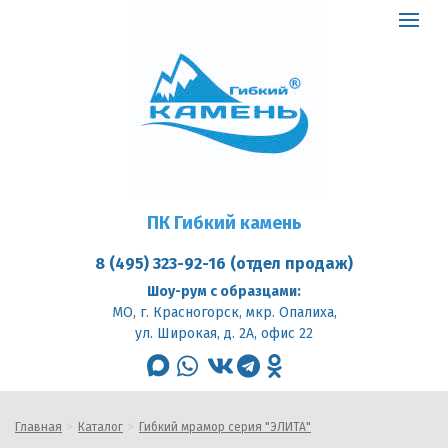
ПК
Гибкий
Toggle
камень
logo
navigat
ПК Гибкий камень
8 (495) 323-92-16 (отдел продаж)
Шоу-рум с образцами:
МО, г. Красногорск, мкр. Опалиха,
ул. Широкая, д. 2А, офис 22
max
whatsapp
vk
telegram
odnoklassniki
Главная
Каталог
Гибкий мрамор серия "ЭЛИТА"