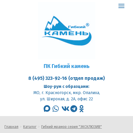
ПК
Гибкий
Toggle
камень
logo
navigat
ПК Гибкий камень
8 (495) 323-92-16 (отдел продаж)
Шоу-рум с образцами:
МО, г. Красногорск, мкр. Опалиха,
ул. Широкая, д. 2А, офис 22
max
whatsapp
vk
telegram
odnoklassniki
Главная
Каталог
Гибкий мрамор серия "ЭКСКЛЮЗИВ"