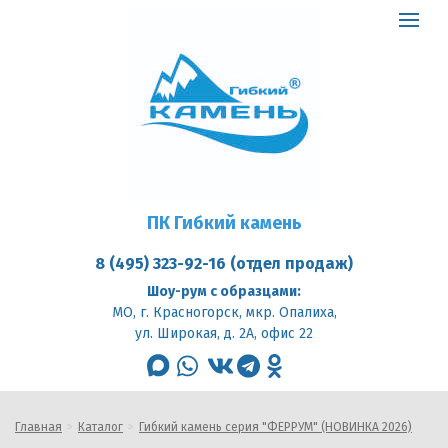
ПК
Гибкий
Toggle
камень
logo
navigat
ПК Гибкий камень
8 (495) 323-92-16 (отдел продаж)
Шоу-рум с образцами:
МО, г. Красногорск, мкр. Опалиха,
ул. Широкая, д. 2А, офис 22
max
whatsapp
vk
telegram
odnoklassniki
Главная
Каталог
Гибкий камень серия "ФЕРРУМ" (НОВИНКА 2026)