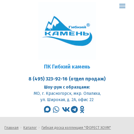
ПК
Гибкий
Toggle
камень
logo
navigat
ПК Гибкий камень
8 (495) 323-92-16 (отдел продаж)
Шоу-рум с образцами:
МО, г. Красногорск, мкр. Опалиха,
ул. Широкая, д. 2А, офис 22
max
whatsapp
vk
telegram
odnoklassniki
Главная
Каталог
Гибкая доска коллекция "ФОРЕСТ ХОУМ"