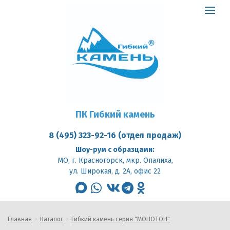
ПК
Гибкий
Toggle
камень
logo
navigat
ПК Гибкий камень
8 (495) 323-92-16 (отдел продаж)
Шоу-рум с образцами:
МО, г. Красногорск, мкр. Опалиха,
ул. Широкая, д. 2А, офис 22
max
whatsapp
vk
telegram
odnoklassniki
Главная
Каталог
Гибкий камень серия "МОНОТОН"