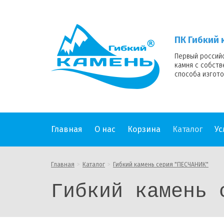
ПК
Гибкий
камень
ПК Гибкий 
logo
Первый россий
камня с собст
способа изгото
Главная
О нас
Корзина
Каталог
Ус
Главная
Каталог
Гибкий камень серия "ПЕСЧАНИК"
Гибкий камень 