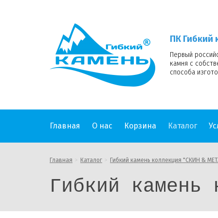
ПК
Гибкий
камень
ПК Гибкий 
logo
Первый россий
камня с собст
способа изгото
Главная
О нас
Корзина
Каталог
Ус
Главная
Каталог
Гибкий камень коллекция "СКИН & МЕТ
Гибкий камень 