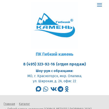
ПК
Гибкий
Toggle
камень
logo
navigat
ПК Гибкий камень
8 (495) 323-92-16 (отдел продаж)
Шоу-рум с образцами:
МО, г. Красногорск, мкр. Опалиха,
ул. Широкая, д. 2А, офис 22
max
whatsapp
vk
telegram
odnoklassniki
Главная
Каталог