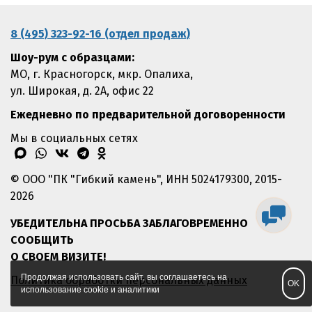
8 (495) 323-92-16 (отдел продаж)
Шоу-рум с образцами:
МО, г. Красногорск, мкр. Опалиха,
ул. Широкая, д. 2А, офис 22
Ежедневно по предварительной договоренности
Мы в социальных сетях
max
whatsapp
vk
telegram
odnoklassniki
© ООО "ПК "Гибкий камень", ИНН 5024179300, 2015-
2026
УБЕДИТЕЛЬНА ПРОСЬБА ЗАБЛАГОВРЕМЕННО
СООБЩИТЬ
О СВОЕМ ВИЗИТЕ!
Продолжая использовать сайт, вы соглашаетесь на
Политика обработки персональных данных
OK
использование cookie и аналитики