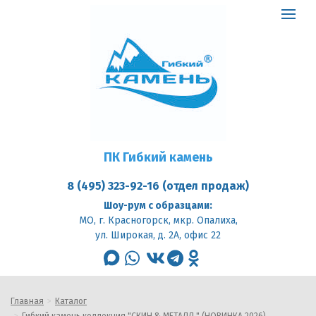
ПК
Гибкий
Toggle
камень
logo
navigat
ПК Гибкий камень
8 (495) 323-92-16 (отдел продаж)
Шоу-рум с образцами:
МО, г. Красногорск, мкр. Опалиха,
ул. Широкая, д. 2А, офис 22
max
whatsapp
vk
telegram
odnoklassniki
Главная
Каталог