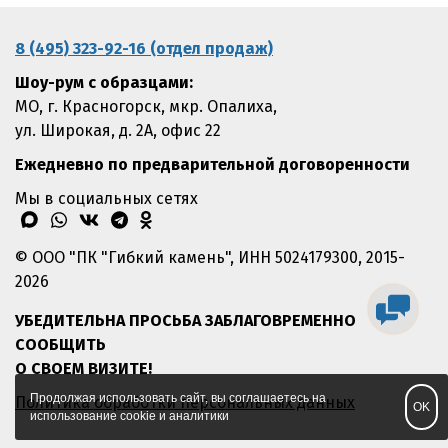
8 (495) 323-92-16 (отдел продаж)
Шоу-рум с образцами:
МО, г. Красногорск, мкр. Опалиха,
ул. Широкая, д. 2А, офис 22
Ежедневно по предварительной договоренности
Мы в социальных сетях
max
whatsapp
vk
telegram
odnoklassniki
© ООО "ПК "Гибкий камень", ИНН 5024179300, 2015-
2026
УБЕДИТЕЛЬНА ПРОСЬБА ЗАБЛАГОВРЕМЕННО
СООБЩИТЬ
О СВОЕМ ВИЗИТЕ!
Продолжая использовать сайт, вы соглашаетесь на
Политика обработки персональных данных
OK
использование cookie и аналитики