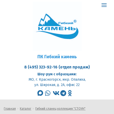
ПК
Гибкий
Toggle
камень
logo
navigat
ПК Гибкий камень
8 (495) 323-92-16 (отдел продаж)
Шоу-рум с образцами:
МО, г. Красногорск, мкр. Опалиха,
ул. Широкая, д. 2А, офис 22
max
whatsapp
vk
telegram
odnoklassniki
Главная
Каталог
Гибкий сланец коллекция "СТОУН"