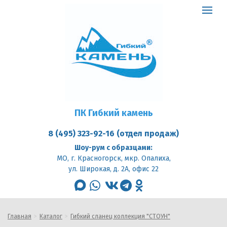
ПК
Гибкий
Toggle
камень
logo
navigat
ПК Гибкий камень
8 (495) 323-92-16 (отдел продаж)
Шоу-рум с образцами:
МО, г. Красногорск, мкр. Опалиха,
ул. Широкая, д. 2А, офис 22
max
whatsapp
vk
telegram
odnoklassniki
Главная
Каталог
Гибкий сланец коллекция "СТОУН"