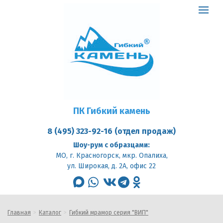
ПК
Гибкий
Toggle
камень
logo
navigat
ПК Гибкий камень
8 (495) 323-92-16 (отдел продаж)
Шоу-рум с образцами:
МО, г. Красногорск, мкр. Опалиха,
ул. Широкая, д. 2А, офис 22
max
whatsapp
vk
telegram
odnoklassniki
Главная
Каталог
Гибкий мрамор серия "ВИП"