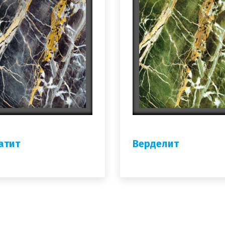
атит
Верделит