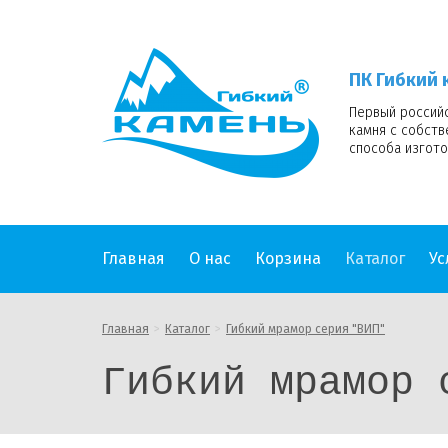
ПК
Гибкий
камень
ПК Гибкий 
logo
Первый россий
камня с собст
способа изгото
Главная
О нас
Корзина
Каталог
Ус
Главная
Каталог
Гибкий мрамор серия "ВИП"
Гибкий мрамор 