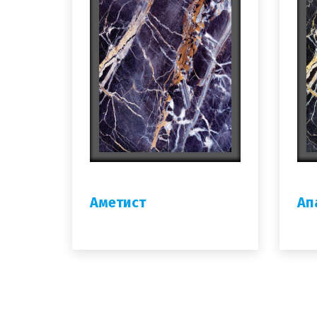
Аметист
Ап