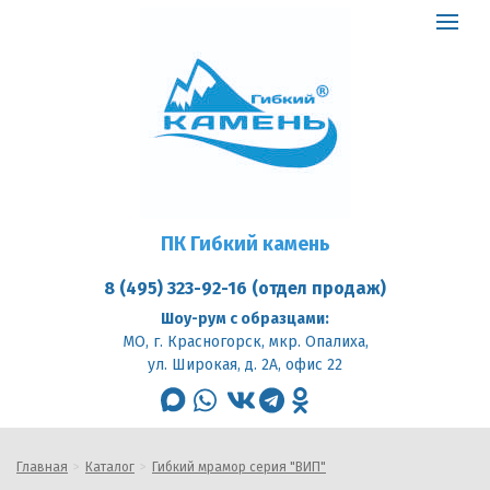
ПК
Гибкий
Toggle
камень
logo
navigat
ПК Гибкий камень
8 (495) 323-92-16 (отдел продаж)
Шоу-рум с образцами:
МО, г. Красногорск, мкр. Опалиха,
ул. Широкая, д. 2А, офис 22
max
whatsapp
vk
telegram
odnoklassniki
Главная
Каталог
Гибкий мрамор серия "ВИП"