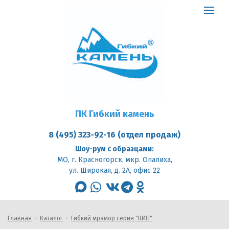
ПК
Гибкий
Toggle
камень
logo
navigat
ПК Гибкий камень
8 (495) 323-92-16 (отдел продаж)
Шоу-рум с образцами:
МО, г. Красногорск, мкр. Опалиха,
ул. Широкая, д. 2А, офис 22
max
whatsapp
vk
telegram
odnoklassniki
Главная
Каталог
Гибкий мрамор серия "ВИП"