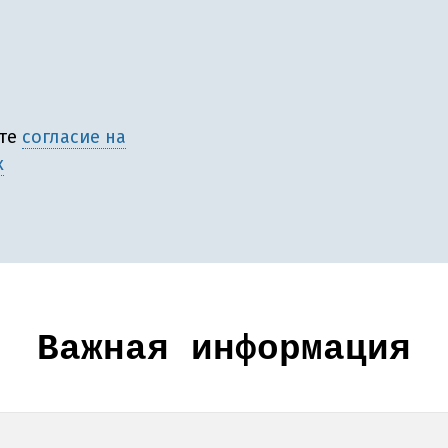
ете
согласие на
х
Важная информация