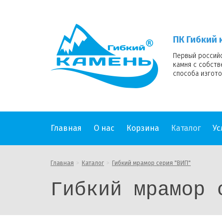
ПК
Гибкий
камень
ПК Гибкий 
logo
Первый россий
камня с собст
способа изгото
Главная
О нас
Корзина
Каталог
Ус
Главная
Каталог
Гибкий мрамор серия "ВИП"
Гибкий мрамор 