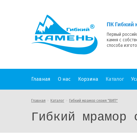
ПК
Гибкий
камень
ПК Гибкий 
logo
Первый россий
камня с собст
способа изгото
Главная
О нас
Корзина
Каталог
Ус
Главная
Каталог
Гибкий мрамор серия "ВИП"
Гибкий мрамор 