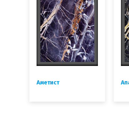
Аметист
Ап