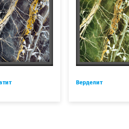
атит
Верделит