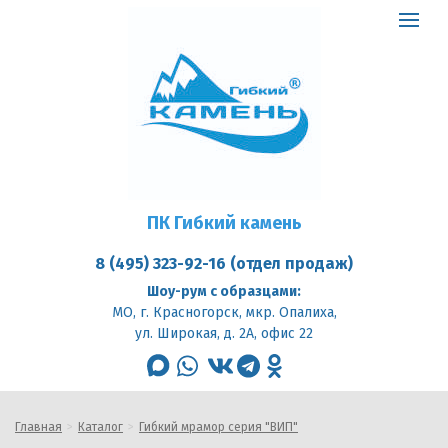
ПК
Гибкий
Toggle
камень
logo
navigat
ПК Гибкий камень
8 (495) 323-92-16 (отдел продаж)
Шоу-рум с образцами:
МО, г. Красногорск, мкр. Опалиха,
ул. Широкая, д. 2А, офис 22
max
whatsapp
vk
telegram
odnoklassniki
Главная
Каталог
Гибкий мрамор серия "ВИП"