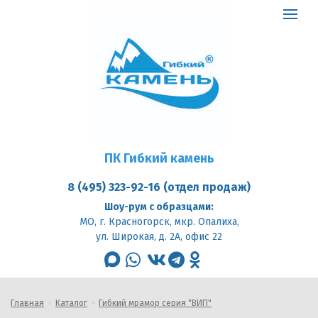
ПК
Гибкий
Toggle
камень
logo
navigat
ПК Гибкий камень
8 (495) 323-92-16 (отдел продаж)
Шоу-рум с образцами:
МО, г. Красногорск, мкр. Опалиха,
ул. Широкая, д. 2А, офис 22
max
whatsapp
vk
telegram
odnoklassniki
Главная
Каталог
Гибкий мрамор серия "ВИП"